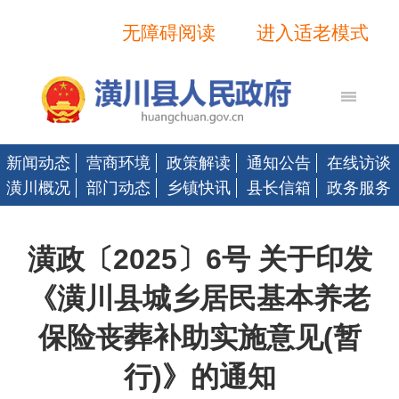
无障碍阅读
进入适老模式
新闻动态
营商环境
政策解读
通知公告
在线访谈
潢川概况
部门动态
乡镇快讯
县长信箱
政务服务
潢政〔2025〕6号 关于印发
《潢川县城乡居民基本养老
保险丧葬补助实施意见(暂
行)》的通知