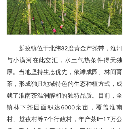
踅孜镇位于北纬32度黄金产茶带，淮河
与小潢河在此交汇，水土气热条件得天独
厚。当地坚持生态优先，依滩成园、林间育
茶，形成独具地域特色的生态种植方式，成
就了淮南茶温润醇和的独特品质。目前，全
镇林下茶园面积达6000余亩，覆盖淮南
村、踅孜村等7个行政村，年产茶叶17万公