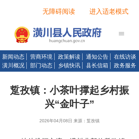
无障碍阅读
进入适老模式
新闻动态
营商环境
政策解读
通知公告
在线访谈
潢川概况
部门动态
乡镇快讯
县长信箱
政务服务
踅孜镇：小茶叶撑起乡村振
兴“金叶子”
2026年04月08日 来源：踅孜镇